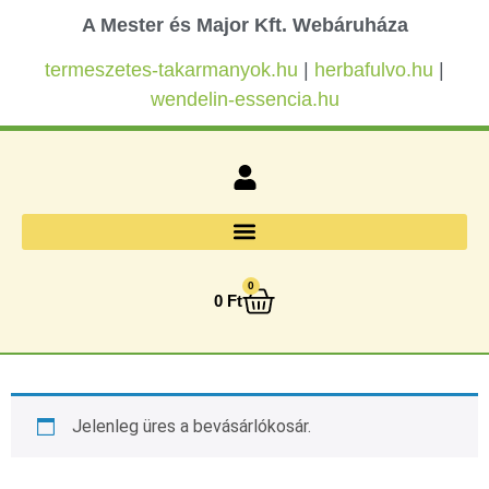
A Mester és Major Kft. Webáruháza
termeszetes-takarmanyok.hu
|
herbafulvo.hu
|
wendelin-essencia.hu
0
0
Ft
Jelenleg üres a bevásárlókosár.